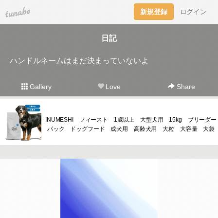
tuna.be
新規登録
ログイン
日記
ハンドルネームはまだ決まっていないよ
Gallery
Love
Share
INUMESHI フィースト 1歳以上 大型犬用 15kg ブリーダー
パック ドッグフード 成犬用 高齢犬用 大粒 大容量 大袋