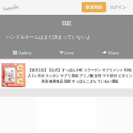
tuna.be
新規登録
ログイン
日記
ハンドルネームはまだ決まっていないよ
Gallery
Love
Share
【楽天1位】【公式】すっぽん小町 コラーゲン サプリメント 62粒
入 1ヶ月分 スッポン サプリ 亜鉛 アミノ酸 女性 ママ 鉄分 ビタミン
美容 健康食品 国産 すっぽんこまち ていねい通販