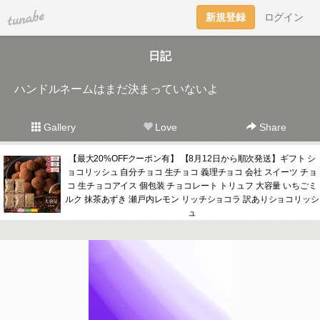
tuna.be
新規登録
ログイン
日記
ハンドルネームはまだ決まっていないよ
Gallery
Love
Share
【最大20%OFFクーポン有】 【8月12日から順次発送】ギフト シ
ョコリッシュ 自分チョコ 生チョコ 義理チョコ 会社 スイーツ チョ
コ 生チョコアイス 個包装 チョコレート トリュフ 大容量 いちごミ
ルク 抹茶あずき 瀬戸内レモン リッチショコラ 訳ありショコリッシ
ュ